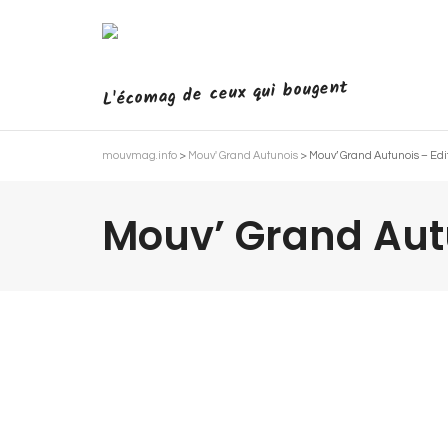
L'écomag de ceux qui bougent
mouvmag.info
>
Mouv' Grand Autunois
>
Mouv’ Grand Autunois – Edi
Mouv’ Grand Autu