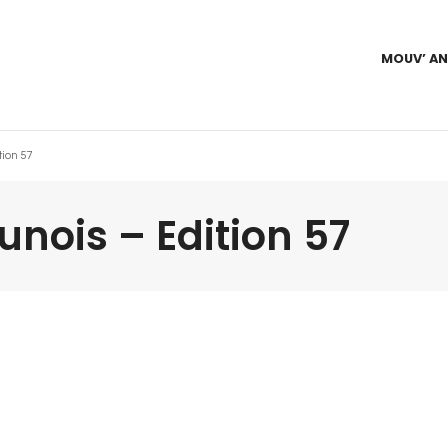
MOUV’ A
tion 57
nois – Edition 57