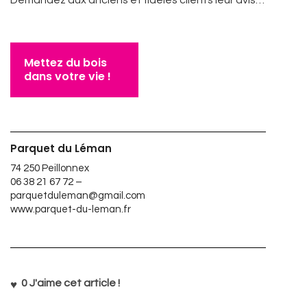
Demandez aux anciens et fidèles clients leur avis…
Mettez du bois
dans votre vie !
Parquet du Léman
74 250 Peillonnex
06 38 21 67 72 –
parquetduleman@gmail.com
www.parquet-du-leman.fr
0
J'aime cet article !