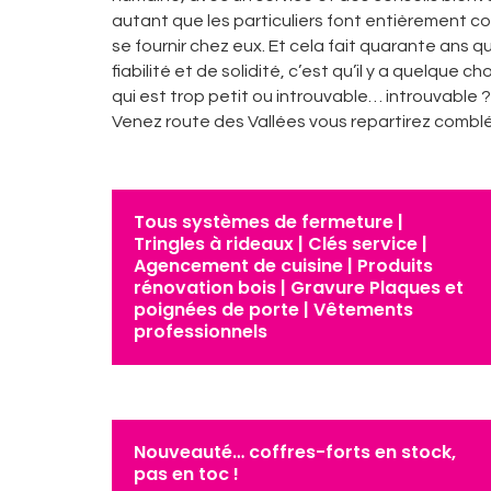
autant que les particuliers font entièrement co
se fournir chez eux. Et cela fait quarante ans q
fiabilité et de solidité, c’est qu’il y a quelque
qui est trop petit ou introuvable… introuvable ? 
Venez route des Vallées vous repartirez comblé
Tous systèmes de fermeture |
Tringles à rideaux | Clés service |
Agencement de cuisine | Produits
rénovation bois | Gravure Plaques et
poignées de porte | Vêtements
professionnels
Nouveauté… coffres-forts en stock,
pas en toc !