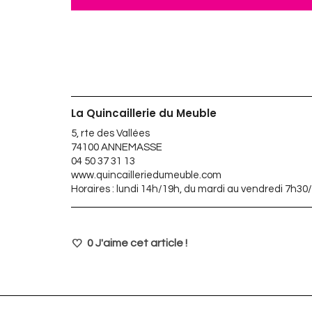
La Quincaillerie du Meuble
5, rte des Vallées
74100 ANNEMASSE
04 50 37 31 13
www.quincailleriedumeuble.com
Horaires : lundi 14h/19h, du mardi au vendredi 7h
0
J'aime cet article !