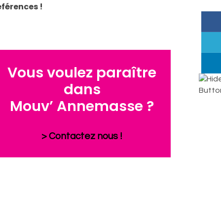
éférences !
Vous voulez paraître
dans
Mouv’ Annemasse ?
> Contactez nous !