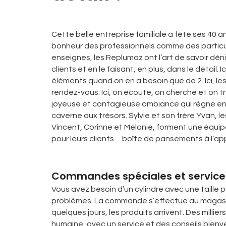
Cette belle entreprise familiale a fêté ses 40 a
bonheur des professionnels comme des particul
enseignes, les Replumaz ont l’art de savoir déni
clients et en le faisant, en plus, dans le détail.
éléments quand on en a besoin que de 2. Ici, les
rendez-vous. Ici, on écoute, on cherche et on tr
joyeuse et contagieuse ambiance qui règne ent
caverne aux trésors. Sylvie et son frère Yvan, le
Vincent, Corinne et Mélanie, forment une équi
pour leurs clients… boîte de pansements à l’app
Commandes spéciales et service
Vous avez besoin d’un cylindre avec une taille pa
problèmes. La commande s’effectue au magasin o
quelques jours, les produits arrivent. Des millier
humaine, avec un service et des conseils bienve