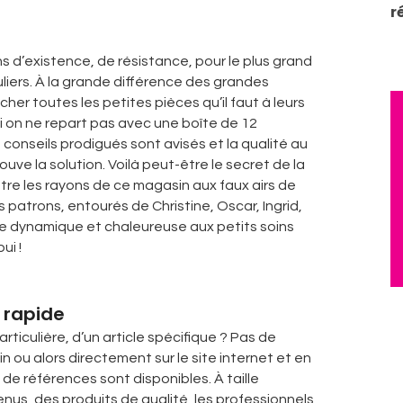
r
ns d’existence, de résistance, pour le plus grand
iers. À la grande différence des grandes
cher toutes les petites pièces qu’il faut à leurs
 Ici on ne repart pas avec une boîte de 12
 conseils prodigués sont avisés et la qualité au
ouve la solution. Voilà peut-être le secret de la
re les rayons de ce magasin aux faux airs de
s patrons, entourés de Christine, Oscar, Ingrid,
pe dynamique et chaleureuse aux petits soins
ui !
 rapide
rticulière, d’un article spécifique ? Pas de
u alors directement sur le site internet et en
s de références sont disponibles. À taille
nus, des produits de qualité, les professionnels