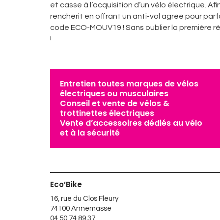
et casse à l’acquisition d’un vélo électrique. A
renchérit en offrant un anti-vol agréé pour parfa
code ECO-MOUV19 ! Sans oublier la première révi
!
Entretien toutes marques de vélos
électriques ou musculaires
Conseil et vente de vélos &
trottinettes électriques
Vente d’accessoires dédiés au vélo
et à la sécurité
Eco’Bike
16, rue du Clos Fleury
74100 Annemasse
04 50 74 89 37