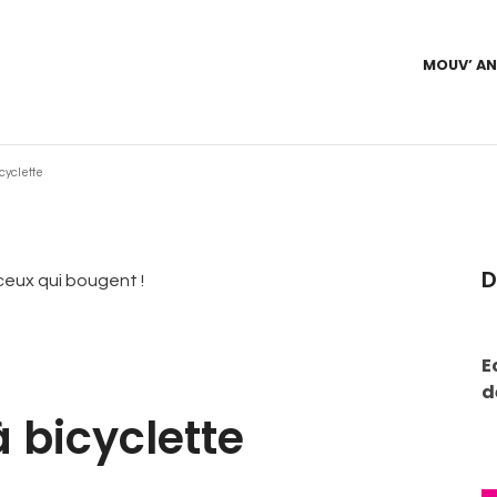
MOUV’ A
icyclette
D
E
d
à bicyclette