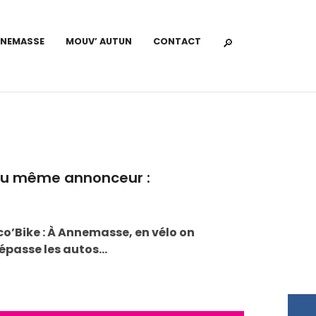
NNEMASSE
MOUV’ AUTUN
CONTACT
u même annonceur :
co’Bike : À Annemasse, en vélo on
épasse les autos…