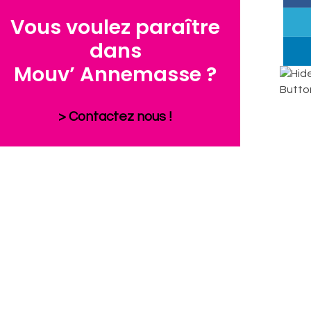
Vous voulez paraître
dans
Mouv’ Annemasse ?
> Contactez nous !