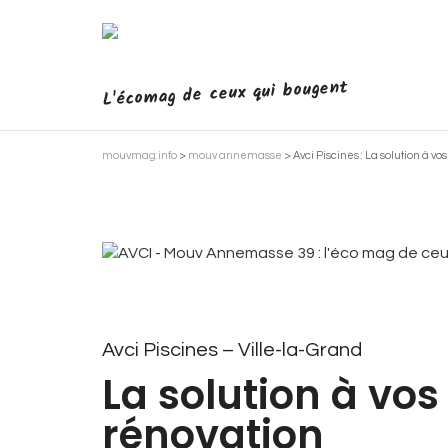
L'écomag de ceux qui bougent
mouvmag.info
>
mouv annemasse
>
Avci Piscines : La solution à v
Avci Piscines – Ville-la-Grand
La solution à vos
rénovation