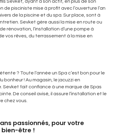
fils Sevket, ayant à son actif, en plus de son
de pisciniste mise à profit avec l’ouverture l’an
ivers de la piscine et du spa. Sur place, sont à
entretien. Sevket gère aussi la mise en route ou
 de rénovation, l’installation d’une pompe à
 de vos rêves, du terrassement à la mise en
tente ? Toute l’année un Spa c’est bon pour le
u bonheur ! Au magasin, le jacuzzi en
ie. Sevket fait confiance à une marque de Spas
te. De conseil avisé, il assure l’installation et le
e chez vous.
isans passionnés, pour votre
 bien-être !