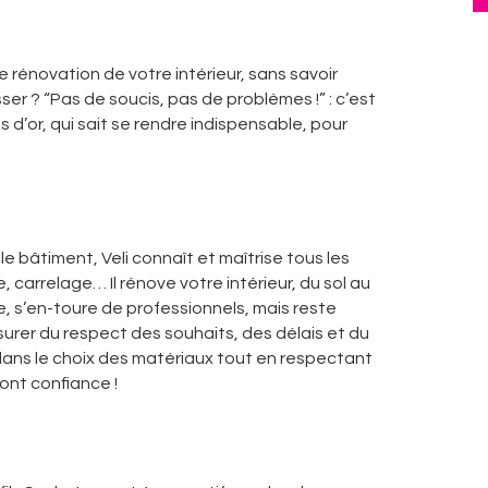
 rénovation de votre intérieur, sans savoir
r ? “Pas de soucis, pas de problèmes !” : c’est
ts d’or, qui sait se rendre indispensable, pour
e bâtiment, Veli connaît et maîtrise tous les
e, carrelage… Il rénove votre intérieur, du sol au
e, s’en-toure de professionnels, mais reste
urer du respect des souhaits, des délais et du
dans le choix des matériaux tout en respectant
font confiance !