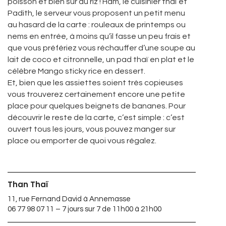
poisson et bien sûr du riz ! Ham, le cuisinier thaï et
Padith, le serveur vous proposent un petit menu
au hasard de la carte : rouleaux de printemps ou
nems en entrée, à moins qu’il fasse un peu frais et
que vous préfériez vous réchauffer d’une soupe au
lait de coco et citronnelle, un pad thaï en plat et le
célèbre Mango sticky rice en dessert.
Et, bien que les assiettes soient très copieuses
vous trouverez certainement encore une petite
place pour quelques beignets de bananes. Pour
découvrir le reste de la carte, c’est simple : c’est
ouvert tous les jours, vous pouvez manger sur
place ou emporter de quoi vous régalez.
Than Thaï
11, rue Fernand David à Annemasse
06 77 98 07 11 – 7 jours sur 7 de 11h00 à 21h00