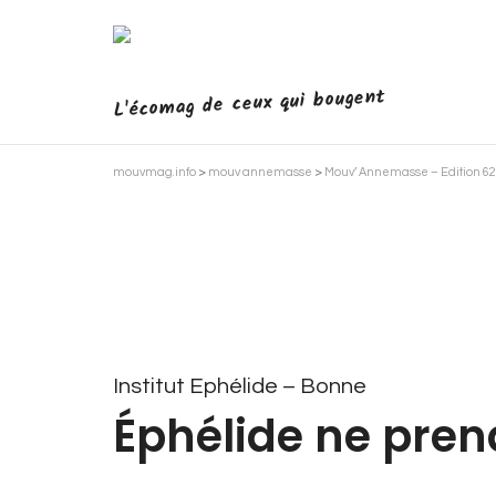
L'écomag de ceux qui bougent
mouvmag.info
>
mouv annemasse
>
Mouv’ Annemasse – Edition 62
Institut Ephélide – Bonne
Éphélide ne pren