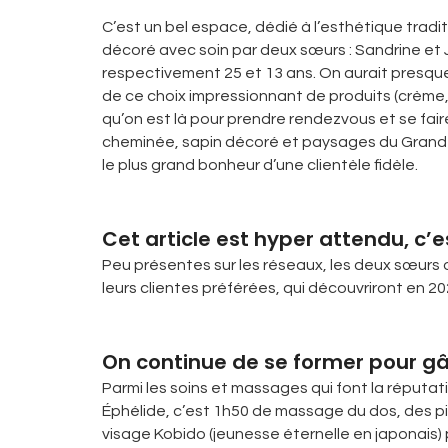
C’est un bel espace, dédié à l’esthétique tradit
décoré avec soin par deux sœurs : Sandrine et 
respectivement 25 et 13 ans. On aurait presque
de ce choix impressionnant de produits (crème,
qu’on est là pour prendre rendezvous et se fai
cheminée, sapin décoré et paysages du Grand N
le plus grand bonheur d’une clientèle fidèle.
Cet article est hyper attendu, c’
Peu présentes sur les réseaux, les deux sœurs 
leurs clientes préférées, qui découvriront en 202
On continue de se former pour gât
Parmi les soins et massages qui font la réputat
Éphélide, c’est 1h50 de massage du dos, des p
visage Kobido (jeunesse éternelle en japonais)