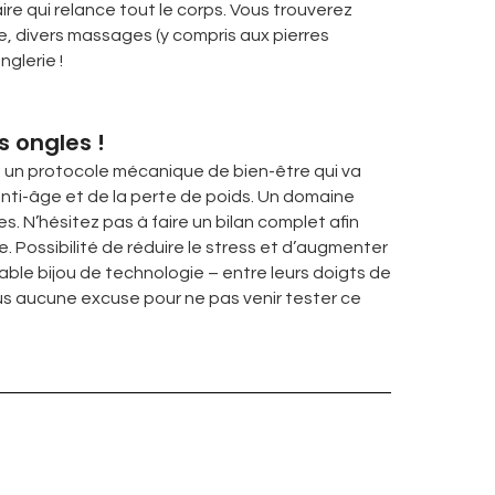
ire qui relance tout le corps. Vous trouverez
e, divers massages (y compris aux pierres
glerie !
s ongles !
: un protocole mécanique de bien-être qui va
anti-âge et de la perte de poids. Un domaine
s. N’hésitez pas à faire un bilan complet afin
. Possibilité de réduire le stress et d’augmenter
table bijou de technologie – entre leurs doigts de
plus aucune excuse pour ne pas venir tester ce