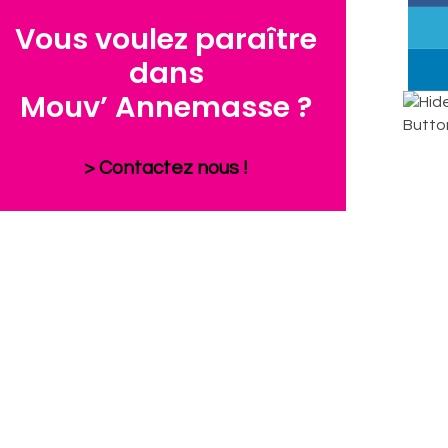
Vous voulez paraître
dans
Mouv’ Annemasse ?
> Contactez nous !