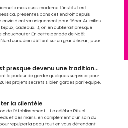
ionnelle mais aussi moderne. L’institut est
Jessica, présentes dans cet endroit depuis
 envie d’entrer uniquement pour flâner. Au milieu
 bijoux, cadeaux…), on en oublierait presque
re chouchouter. En cette période de Noël:
ord canadien défilent sur un grand écran, pour
est presque devenu une tradition…
ont la pudeur de garder quelques surprises pour
6 les projets secrets si bien gardés par l’équipe.
er la clientèle
ion de l’établissement… Le célèbre Rituel
ieds et des mains, en complément d’un soin du
 pour repulper la peau tout en vous détendant.