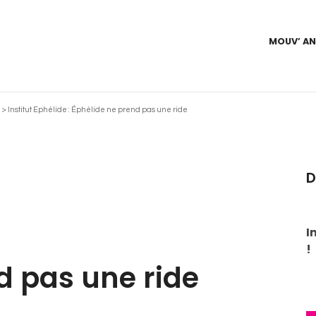
MOUV’ A
>
Institut Ephélide : Éphélide ne prend pas une ride
D
I
!
d pas une ride