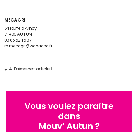
MECAGRI
54 route d’Arnay
71400 AUTUN
03 85 52 16 37
m.mecagri@wanadoo.fr
4
J'aime cet article !
Vous voulez paraître
dans
Mouv’ Autun ?