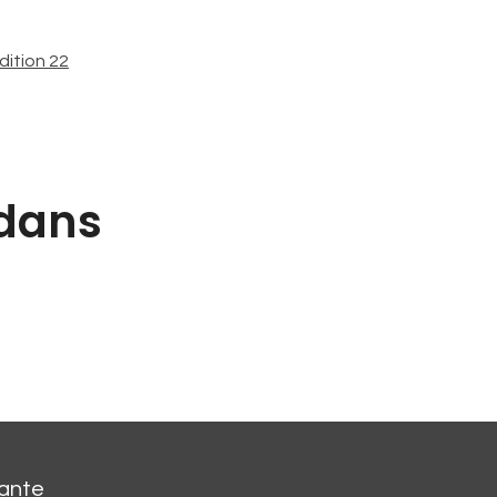
dition 22
 dans
cante