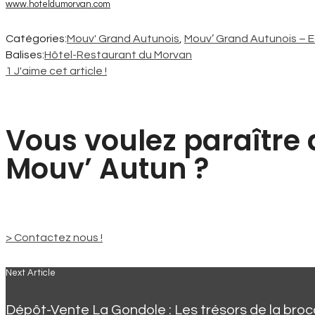
www.hoteldumorvan.com
Catégories:
Mouv' Grand Autunois
,
Mouv’ Grand Autunois – E
Balises:
Hôtel-Restaurant du Morvan
1
J'aime cet article !
Vous voulez paraître
Mouv’ Autun ?
> Contactez nous !
Next Article
Dépôt-Vente La Gondole : Les trésors de la bro