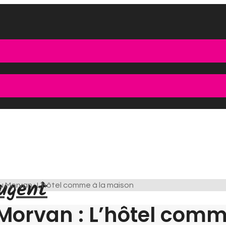
ugent
 Morvan : L’hôtel comme à la maison
Morvan : L’hôtel comm