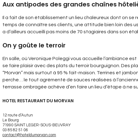
Aux antipodes des grandes chaînes hôteli
Il a fait de son établissement un lieu chaleureux dont on se
temps de connaître ses clients, une attitude bien loin des us
a d’ailleurs accueilli pas moins de 70 stagiaires dans son ét
On y goûte le terroir
En salle, où Veronique Poleggi vous accueille l’ambiance e
se faire plaisir avec des plats du terroir bourguignon. Des pla
“Morvan” mais surtout à 95 % fait-maison. Terrines et jambon 
perche… le tout agrémenté de sauces réalisées à l’ancienne. L
terrasse ombragée achève d’en faire un lieu d’étape à ne s
HOTEL RESTAURANT DU MORVAN
12 route d’Autun
Le Bourg
71990 SAINT LEGER-SOUS-BEUVRAY
03 85 82 51 06
contact@hoteldumorvan.com