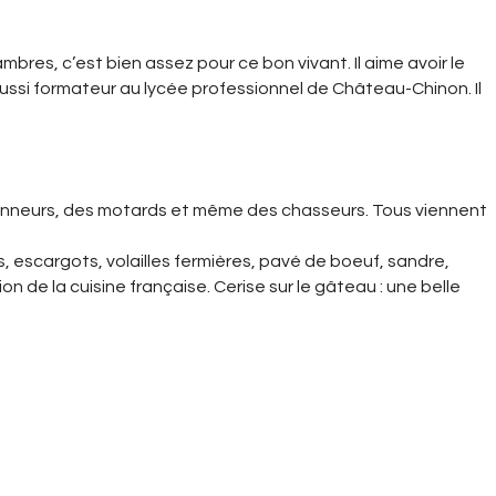
res, c’est bien assez pour ce bon vivant. Il aime avoir le
 aussi formateur au lycée professionnel de Château-Chinon. Il
ndonneurs, des motards et même des chasseurs. Tous viennent
s, escargots, volailles fermières, pavé de boeuf, sandre,
n de la cuisine française. Cerise sur le gâteau : une belle