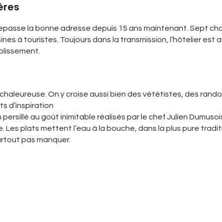
ères
 repasse la bonne adresse depuis 15 ans maintenant. Sept chamb
ines à touristes. Toujours dans la transmission, l’hôtelier est
ablissement.
st chaleureuse. On y croise aussi bien des vététistes, des ra
ts d’inspiration
persillé au goût inimitable réalisés par le chef Julien Dumusoi
es plats mettent l’eau à la bouche, dans la plus pure traditio
urtout pas manquer.