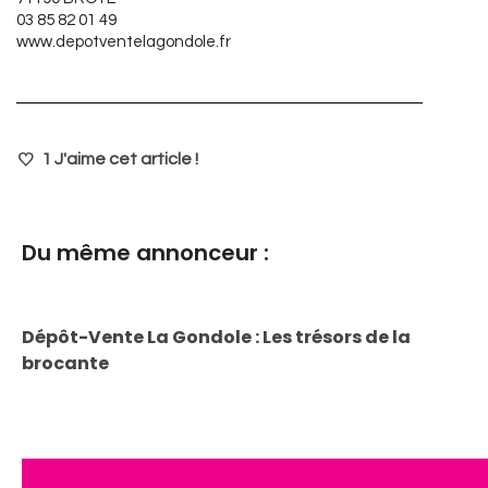
03 85 82 01 49
www.depotventelagondole.fr
1
J'aime cet article !
Du même annonceur :
Dépôt-Vente La Gondole : Les trésors de la
brocante