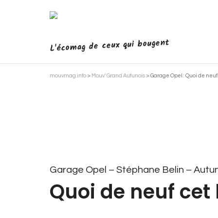
L'écomag de ceux qui bougent
mouvmag.info
>
Mouv' Grand Autunois
>
Garage Opel : Quoi de neuf 
Garage Opel – Stéphane Belin
– Autu
Quoi de neuf cet 