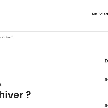
MOUV’ A
cet hiver ?
D
G
n
hiver ?
G