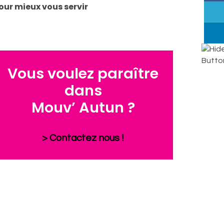
our mieux vous servir
Vous voulez paraître
dans
Mouv’ Autun ?
> Contactez nous !