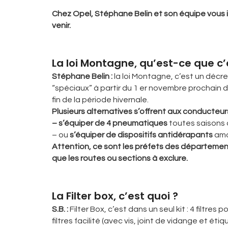
Chez Opel, Stéphane Belin et son équipe vou
venir.
La loi Montagne, qu’est-ce que c’
Stéphane Belin :
la loi Montagne, c’est un décr
“spéciaux” à partir du 1 er novembre prochain d
fin de la période hivernale.
Plusieurs alternatives s’offrent aux conducteurs
– s’équiper de 4 pneumatiques
toutes saisons 
– ou
s’équiper de dispositifs antidérapants
amo
Attention, ce sont les préfets des départements
que les routes ou sections à exclure.
La Filter box, c’est quoi ?
S.B. :
Filter Box, c’est dans un seul kit : 4 filtre
filtres facilité (avec vis, joint de vidange et ét