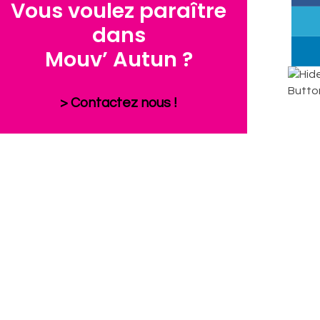
Vous voulez paraître
dans
Mouv’ Autun ?
> Contactez nous !