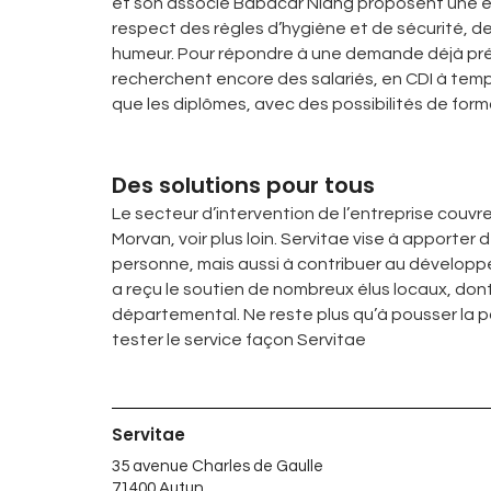
et son associé Babacar Niang proposent une éc
respect des règles d’hygiène et de sécurité, de
humeur. Pour répondre à une demande déjà prés
recherchent encore des salariés, en CDI à temps
que les diplômes, avec des possibilités de forma
Des solutions pour tous
Le secteur d’intervention de l’entreprise cou
Morvan, voir plus loin. Servitae vise à apporter 
personne, mais aussi à contribuer au développe
a reçu le soutien de nombreux élus locaux, dont 
départemental. Ne reste plus qu’à pousser la 
tester le service façon Servitae
Servitae
35 avenue Charles de Gaulle
71400 Autun