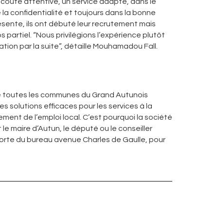
oute attentive, un service adapté, dans le
 la confidentialité et toujours dans la bonne
ente, ils ont débuté leur recrutement mais
 partiel. “Nous privilégions l’expérience plutôt
tion par la suite”, détaille Mouhamadou Fall.
vre toutes les communes du Grand Autunois
des solutions efficaces pour les services à la
ment de l’emploi local. C’est pourquoi la société
le maire d’Autun, le député ou le conseiller
porte du bureau avenue Charles de Gaulle, pour