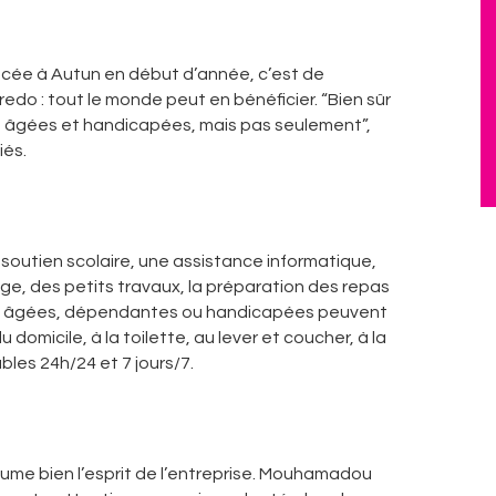
lancée à Autun en début d’année, c’est de
edo : tout le monde peut en bénéficier. “Bien sûr
 âgées et handicapées, mais pas seulement”,
iés.
u soutien scolaire, une assistance informatique,
e, des petits travaux, la préparation des repas
onnes âgées, dépendantes ou handicapées peuvent
 domicile, à la toilette, au lever et coucher, à la
les 24h/24 et 7 jours/7.
 résume bien l’esprit de l’entreprise. Mouhamadou