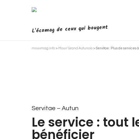
L'écomag de ceux qui bougent
mouvmag.info
>
Mouv' Grand Autunois
>
Servitae : Plus de services à
Servitae – Autun
Le service : tout
bénéficier