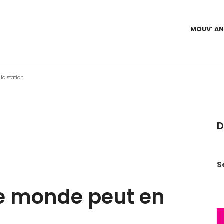
MOUV’ A
 la station
D
S
 le monde peut en