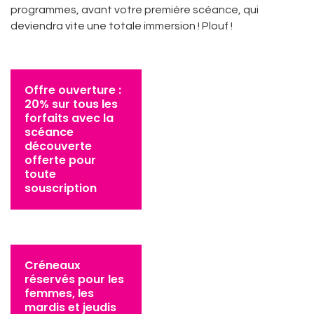
programmes, avant votre première scéance, qui
deviendra vite une totale immersion ! Plouf !
Offre ouverture :
20% sur tous les
forfaits avec la
scéance
découverte
offerte pour
toute
souscription
Créneaux
réservés pour les
femmes, les
mardis et jeudis