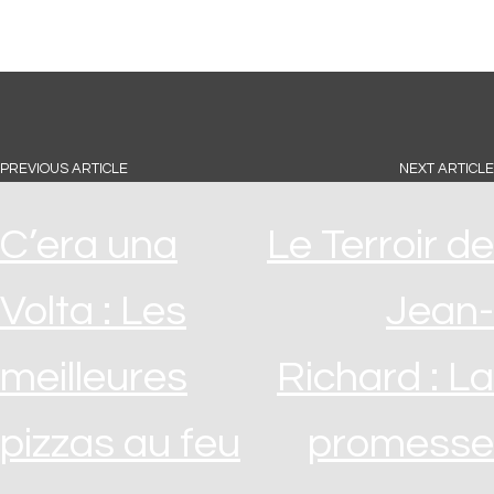
PREVIOUS ARTICLE
NEXT ARTICLE
C’era una
Le Terroir de
Volta : Les
Jean-
meilleures
Richard : La
pizzas au feu
promesse