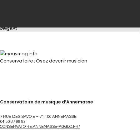
Mouv’ Annemasse
Mouv’ Autun
Contact
L'écomag de
ceux qui
mouvmag.info
>
mouv annemasse
>
Mouv’ Annemasse – Edition 48
>
Conservatoire : O
bougent
Conservatoire : Osez devenir musicien
Conservatoire de musique d’Annemasse
7 RUE DES SAVOIE – 74 100 ANNEMASSE
04 50 87 99 93
CONSERVATOIRE.ANNEMASSE-AGGLO.FR/