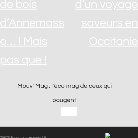
de bois
d’un voyage
d’Annemass
saveurs en
e… ! Mais
Occitanie
pas que !
Mouv' Mag : l'éco mag de ceux qui
bougent
©2026 Tous droits réservés LR