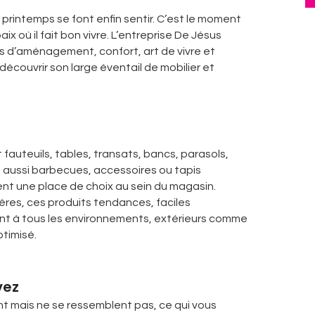
 printemps se font enfin sentir. C’est le moment
x où il fait bon vivre. L’entreprise De Jésus
s d’aménagement, confort, art de vivre et
 découvrir son large éventail de mobilier et
t fauteuils, tables, transats, bancs, parasols,
s aussi barbecues, accessoires ou tapis
ient une place de choix au sein du magasin.
tières, ces produits tendances, faciles
ent à tous les environnements, extérieurs comme
timisé.
vez
t mais ne se ressemblent pas, ce qui vous