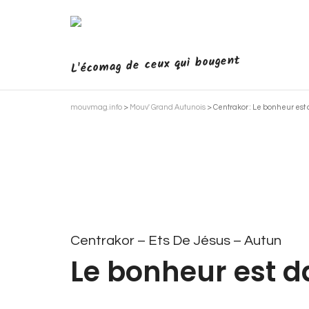
L'écomag de ceux qui bougent
mouvmag.info
>
Mouv' Grand Autunois
>
Centrakor : Le bonheur est 
Centrakor – Ets De Jésus – Autun
Le bonheur est da