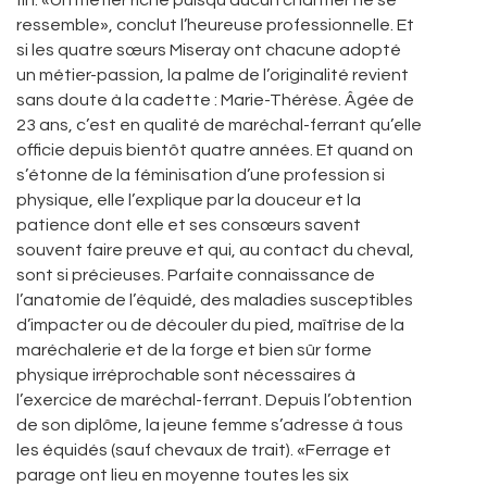
fin. «Un métier riche puisqu’aucun chantier ne se
ressemble», conclut l’heureuse professionnelle. Et
si les quatre sœurs Miseray ont chacune adopté
un métier-passion, la palme de l’originalité revient
sans doute à la cadette : Marie-Thérèse. Âgée de
23 ans, c’est en qualité de maréchal-ferrant qu’elle
officie depuis bientôt quatre années. Et quand on
s’étonne de la féminisation d’une profession si
physique, elle l’explique par la douceur et la
patience dont elle et ses consœurs savent
souvent faire preuve et qui, au contact du cheval,
sont si précieuses. Parfaite connaissance de
l’anatomie de l’équidé, des maladies susceptibles
d’impacter ou de découler du pied, maîtrise de la
maréchalerie et de la forge et bien sûr forme
physique irréprochable sont nécessaires à
l’exercice de maréchal-ferrant. Depuis l’obtention
de son diplôme, la jeune femme s’adresse à tous
les équidés (sauf chevaux de trait). «Ferrage et
parage ont lieu en moyenne toutes les six