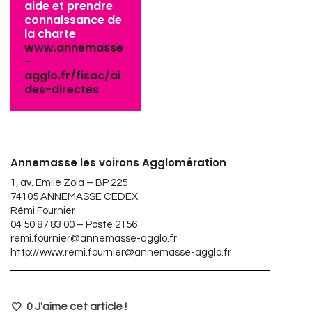
aide et prendre
connaissance de
la charte
www.annemasse
-
agglo.fr/fisac/ai
des-directes
Annemasse les voirons Agglomération
1, av. Emile Zola – BP 225
74105 ANNEMASSE CEDEX
Rémi Fournier
04 50 87 83 00 – Poste 2156
remi.fournier@annemasse-agglo.fr
http://
www.remi.fournier@annemasse-agglo.fr
0
J'aime cet article !