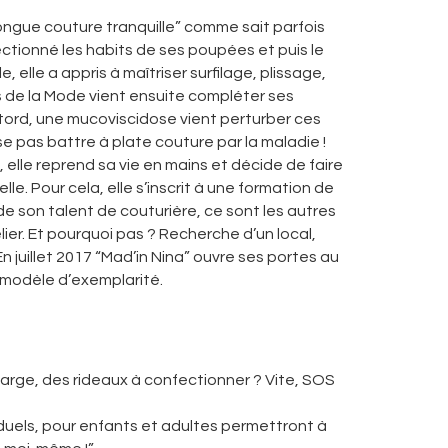
ongue couture tranquille” comme sait parfois
onfectionné les habits de ses poupées et puis le
e, elle a appris à maîtriser surfilage, plissage,
s de la Mode vient ensuite compléter ses
e tord, une mucoviscidose vient perturber ces
e pas battre à plate couture par la maladie !
elle reprend sa vie en mains et décide de faire
e. Pour cela, elle s’inscrit à une formation de
de son talent de couturière, ce sont les autres
elier. Et pourquoi pas ? Recherche d’un local,
 juillet 2017 “Mad’in Nina” ouvre ses portes au
 modèle d’exemplarité.
large, des rideaux à confectionner ? Vite, SOS
iduels, pour enfants et adultes permettront à