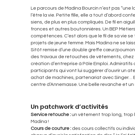
Le parcours de Madina Bourcin n’est pas “une l
l’être la vie. Petite fille, elle a tout d’abord c
siens, de plus en plus compliqués. De fil en aiguill
fronces et autres boutonnières. Un BEP Métier
compétences. C’est alors que le fil de sa vie s
projets de jeune femme. Mais Madina ne se laiss
Sitôt remise d’une double greffe cœur/poumon, 
des travaux de retouches de vêtements, chez ell
création d’entreprise à Pôle Emploi. Admiratifs 
participants qui vont lui suggérer d’ouvrir un at
achat de machines, partenariat avec Singer… En
centre d’Annemasse. Une belle revanche et un
Un patchwork d’activités
Service retouche :
un vêtement trop long, trop 
Madina !
Cours de couture :
des cours collectifs ou indiv