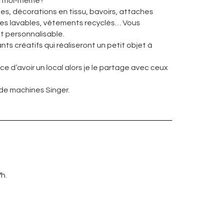
it moi-même !”
s, décorations en tissu, bavoirs, attaches
ettes lavables, vêtements recyclés… Vous
 personnalisable.
ts créatifs qui réaliseront un petit objet à
nce d’avoir un local alors je le partage avec ceux
de machines Singer.
7h.