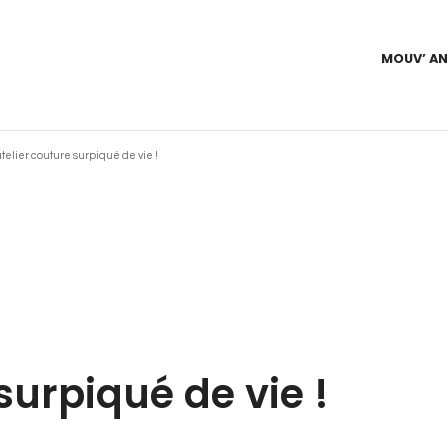
MOUV’ A
atelier couture surpiqué de vie !
 surpiqué de vie !