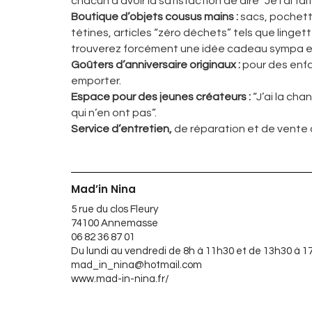
chacun d’avoir la satisfaction de dire “Je l’ai fa
Boutique d’objets cousus mains :
sacs, pochette
tétines, articles “zéro déchets” tels que ling
trouverez forcément une idée cadeau sympa et
Goûters d’anniversaire originaux :
pour des enfan
emporter.
Espace pour des jeunes créateurs :
“J’ai la cha
qui n’en ont pas”.
Service d’entretien,
de réparation et de vente 
Mad’in Nina
5 rue du clos Fleury
74100 Annemasse
06 82 36 87 01
Du lundi au vendredi de 8h à 11h30 et de 13h30 à 1
mad_in_nina@hotmail.com
www.mad-in-nina.fr/