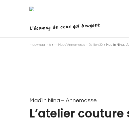
L'écomag de ceux qui bougent
mouvmag.info
>
— Mouv’ Annemasse – Edition 30
>
Mad’in Nina : L’
Mad’in Nina – Annemasse
L’atelier couture