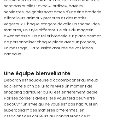
une véritable déclaration d’amour. Les enfants ne
sont pas oubliés : avec «Jardine», bavoirs,
serviettes, peignoirs sont ornés d’une fine broderie
alliant leurs animaux préférés et des motifs
végétaux. Chaque étagère dévoile un thème, des
matières, un style différent. Le plus du magasin
d’Annemasse : un atelier broderie sur place permet
de personnaliser chaque pièce avec un prénom,
un message… la réussite assurée de vos idées
cadeaux.
Une équipe bienveillante
Déborah est soucieuse d’accompagner au mieux
sa clientèle afin de lui faire vivre un moment de
shopping particulier qui lui est entièrement dédié.
Par ses conseils avisés, elle vous fera peut-être
découvrir un style qui ne vous est pas habituel en
superposant des matières différentes, en
associant des couleurs qui apporteront de la