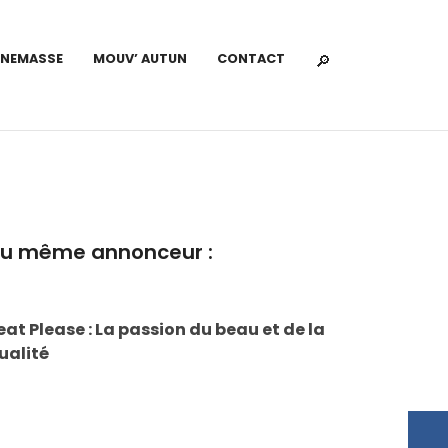
NNEMASSE
MOUV’ AUTUN
CONTACT
u même annonceur :
eat Please : La passion du beau et de la
ualité