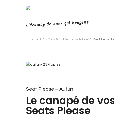
L'écomag de ceux qui bougent
mouvmag.info
>
Mouv’ Grand Autunois – Edition 23
>
Seat Please : L
Seat Please – Autun
Le canapé de vos
Seats Please