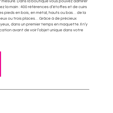
ur mesure. Dans la boutique vous pouvez admirer
z la main : 400 références d’étoffes et de cuirs
es pieds en bois, en métal, hauts ou bas… de la
deux ou trois places… Grâce à de précieux
yeux, dans un premier temps en maquette. Il n’y
cation avant de voir l’objet unique dans votre