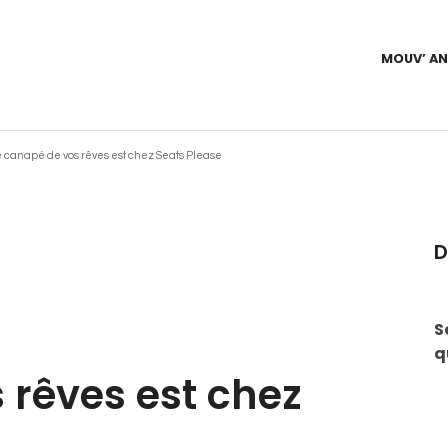
MOUV’ A
e canapé de vos rêves est chez Seats Please
D
S
q
 rêves est chez