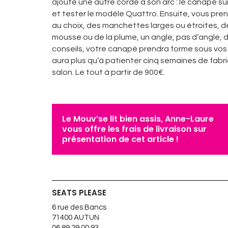
ajouté une autre corde à son arc : le canapé s
et tester le modèle Quattro. Ensuite, vous prene
au choix, des manchettes larges ou étroites, d
mousse ou de la plume, un angle, pas d’angle, 
conseils, votre canapé prendra forme sous vos 
aura plus qu’à patienter cinq semaines de fabri
salon. Le tout à partir de 900€.
Le Mouv’se lit bien assis, Anne-Laure
vous offre les frais de livraison sur
présentation de cet article !
SEATS PLEASE
6 rue des Bancs
71400 AUTUN
06 89 29 00 93