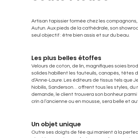
Artisan tapissier formée chez les compagnons,
Autun. Aux pieds de la cathédrale, son showroo
seul objectif : être bien assis et sur du beau.
Les plus belles étoffes
Velours de coton, de lin, magnifiques soies brod
solides habillent les fauteuils, canapés, têtes 
d’Anne-Laure. Les éditeurs de tissus tels que Jea
Nobilis, Sanderson… offrent tous les styles, du
demande, le client trouvera son bonheur parmi le
crin à l’ancienne ou en mousse, sera belle et a
Un objet unique
Outre ses doigts de fée qui manient à la perfe