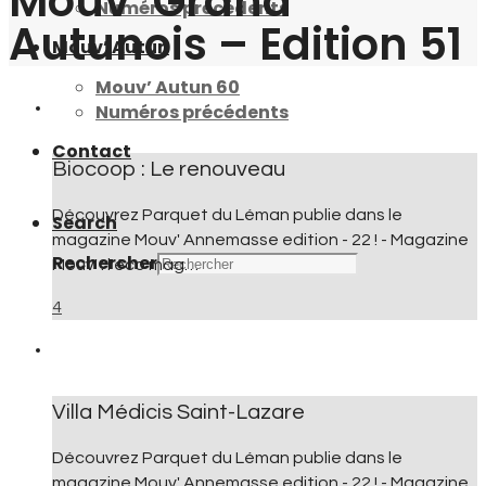
Mouv’ Grand
Numéros précédents
Autunois – Edition 51
Mouv’ Autun
Mouv’ Autun 60
Numéros précédents
Contact
Biocoop : Le renouveau
Découvrez Parquet du Léman publie dans le
Search
magazine Mouv' Annemasse edition - 22 ! - Magazine
Rechercher
Mouv' : l'éco mag…
4
Villa Médicis Saint-Lazare
Découvrez Parquet du Léman publie dans le
magazine Mouv' Annemasse edition - 22 ! - Magazine