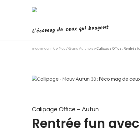
L'écomag de ceux qui bougent
mouvmag.info
>
Mouv' Grand Autunois
>
Calipage Office : Rentrée 
Calipage Office – Autun
Rentrée fun avec