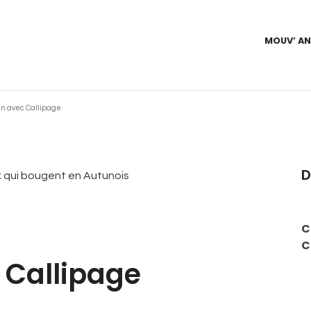
MOUV’ A
fun avec Callipage
D
C
C
 Callipage