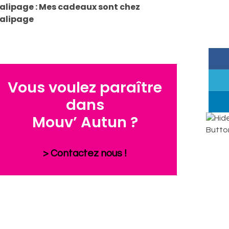
alipage : Mes cadeaux sont chez
alipage
Vous voulez paraître
dans
Mouv’ Autun ?
> Contactez nous !