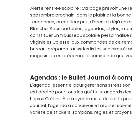
Alerte rentrée scolaire : Calipage prévoit une r
septembre prochain, dans le plaisir et la bo
tendances, au meilleur prix, d’ores et déjà en 
Blanche. Sacs cartables, agendas, stylos, inf
constituer un trousseau scolaire personnalisé 
Virginie et Colette, aux commandes de ce templ
bureau, préparent aussi les listes scolaires é
magasin ou en préparant la commande que vous
Agendas : le Bullet Journal à com
L’agenda, essentiel pour gérer sans stress son
est décliné pour tous les goûts : standards des
Lapins Crétins. À ce rayon le must de cette pro
Journal, l’agenda à concevoir et réaliser soi-mê
variété de stickers, tampons, règles et crayons