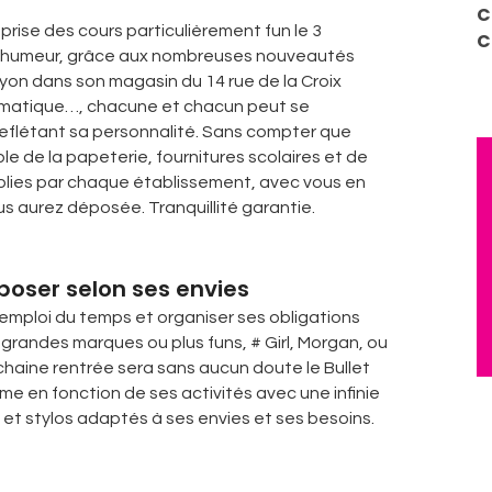
C
eprise des cours particulièrement fun le 3
C
nne humeur, grâce aux nombreuses nouveautés
rayon dans son magasin du 14 rue de la Croix
ormatique…, chacune et chacun peut se
reflétant sa personnalité. Sans compter que
e de la papeterie, fournitures scolaires et de
tablies par chaque établissement, avec vous en
 aurez déposée. Tranquillité garantie.
poser selon ses envies
 emploi du temps et organiser ses obligations
 grandes marques ou plus funs, # Girl, Morgan, ou
chaine rentrée sera sans aucun doute le Bullet
me en fonction de ses activités avec une infinie
 et stylos adaptés à ses envies et ses besoins.