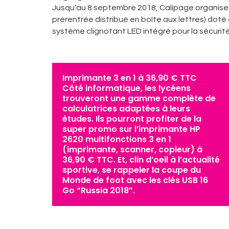
Jusqu’au 8 septembre 2018, Calipage organise 
prérentrée distribué en boîte aux lettres) doté
système clignotant LED intégré pour la sécurité
Imprimante 3 en 1 à 36,90 € TTC
Côté informatique, les lycéens
trouveront une gamme complète de
calculatrices adaptées à leurs
études. Ils pourront profiter de la
super promo sur l’imprimante HP
2620 multifonctions 3 en 1
(imprimante, scanner, copieur) à
36,90 € TTC. Et, clin d’oeil à l’actualité
sportive, se rappeler la coupe du
Monde de foot avec les clés USB 16
Go “Russia 2018”.