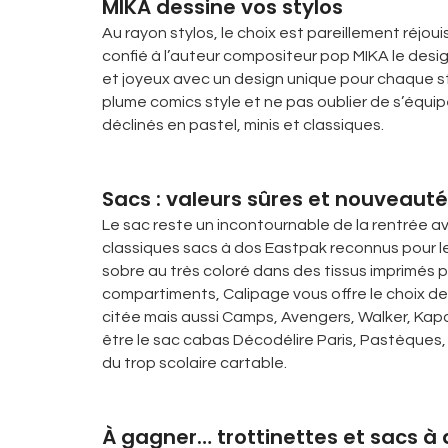
MIKA dessine vos stylos
Au rayon stylos, le choix est pareillement réjo
confié à l’auteur compositeur pop MIKA le design
et joyeux avec un design unique pour chaque sty
plume comics style et ne pas oublier de s’équi
déclinés en pastel, minis et classiques.
Sacs : valeurs sûres et nouveaut
Le sac reste un incontournable de la rentrée a
classiques sacs à dos Eastpak reconnus pour le
sobre au très coloré dans des tissus imprimés po
compartiments, Calipage vous offre le choix d
citée mais aussi Camps, Avengers, Walker, Kapor
être le sac cabas Décodélire Paris, Pastèques,
du trop scolaire cartable.
À gagner… trottinettes et sacs à 