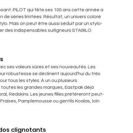
uissant. PILOT qui fête ses 100 ans cette année a
 de séries limitées. Résultat, un univers coloré
lo. Mais on peut être aussi séduit par un stylo-
per des indispensables surligneurs STABILO
és
vec ses valeurs sûres et ses nouveautés. Les
ur robustesse se déclinent aujourd’hui du très
ur tous les styles. À un ou plusieurs
e toutes les grandes marques, Eastpak déjà
al, Redskins. Les jeunes filles préféreront peut-
 Fraises, Pamplemousse ou gentils Koalas, loin
dos clignotants