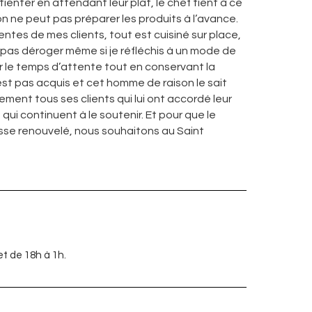
tienter en attendant leur plat, le chef tient à ce
 on ne peut pas préparer les produits à l’avance.
entes de mes clients, tout est cuisiné sur place,
ux pas déroger même si je réfléchis à un mode de
 le temps d’attente tout en conservant la
’est pas acquis et cet homme de raison le sait
vement tous ses clients qui lui ont accordé leur
qui continuent à le soutenir. Et pour que le
cesse renouvelé, nous souhaitons au Saint
et de 18h à 1h.