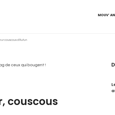
MOUV’ A
leur couscous d’Autun
D
L
a
r, couscous