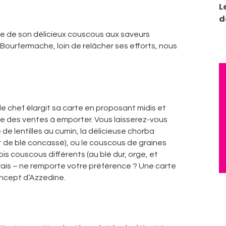
L
d
ale de son délicieux couscous aux saveurs
ourfermache, loin de relâcher ses efforts, nous
 le chef élargit sa carte en proposant midis et
que des ventes à emporter. Vous laisserez-vous
 de lentilles au cumin, la délicieuse chorba
 de blé concassé), ou le couscous de graines
is couscous différents (au blé dur, orge, et
is – ne remporte votre préférence ? Une carte
concept d’Azzedine.