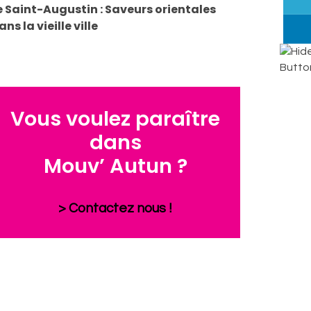
e Saint-Augustin : Saveurs orientales
ans la vieille ville
Vous voulez paraître
dans
Mouv’ Autun ?
> Contactez nous !