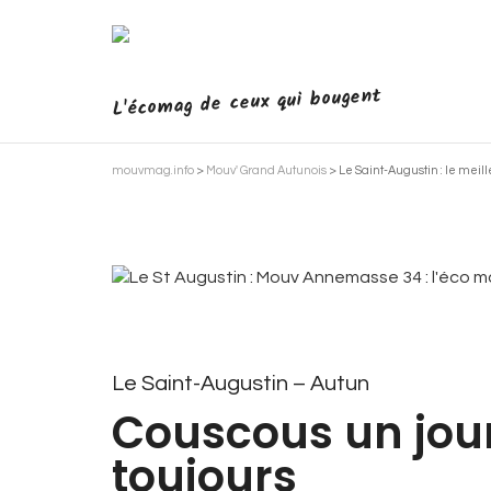
L'écomag de ceux qui bougent
mouvmag.info
>
Mouv' Grand Autunois
>
Le Saint-Augustin : le meil
Le Saint-Augustin – Autun
Couscous un jou
toujours