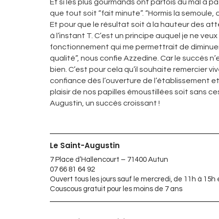
Et si les plus gourmands ont parfois du mal à pa
que tout soit “fait minute”. “Hormis la semoule,
Et pour que le résultat soit à la hauteur des att
à l’instant T. C’est un principe auquel je ne ve
fonctionnement qui me permettrait de diminuer
qualité”, nous confie Azzedine. Car le succès n
bien. C’est pour cela qu’il souhaite remercier vi
confiance dès l’ouverture de l’établissement et 
plaisir de nos papilles émoustillées soit sans 
Augustin, un succès croissant !
Le Saint-Augustin
7 Place d’Hallencourt – 71400 Autun
07 66 81 64 92
Ouvert tous les jours sauf le mercredi, de 11h à 15h 
Couscous gratuit pour les moins de 7 ans